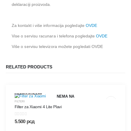
deklaraciji proizvoda.
Za kontakt i više informacija pogledajte
OVDE
Vise o servisu racunara i telefona pogledajte
OVDE
Više o servisu televizora možete pogledati OVDE
RELATED PRODUCTS
PROČITAJTE JOŠ
NEMA NA
FILTERI
Filter za Xiaomi 4 Lite Plavi
ZALIHAMA
0
out of 5
5.500
рсд