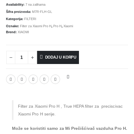
Availability:
7 na zalihama
Šifra proizvoda:
M7R-FLH-GL
Kategorija:
FILTERI
Oznake:
Filter za Xiaomi Pro H
,
Pro H
,
Xiaomi
Brend:
XIAOMI
DODAJ U KORPU
Filter za Xiaomi Pro H , True HEPA filter za preciscivac
Xiaomi Pro H serije.
Može se koristiti samo za Mi Prečišćivač vazduha Pro H.