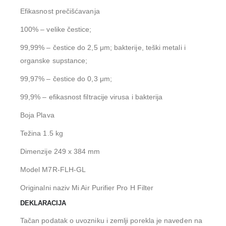
Efikasnost prečišćavanja
100% – velike čestice;
99,99% – čestice do 2,5 μm; bakterije, teški metali i
organske supstance;
99,97% – čestice do 0,3 μm;
99,9% – efikasnost filtracije virusa i bakterija
Boja Plava
Težina 1.5 kg
Dimenzije 249 x 384 mm
Model M7R-FLH-GL
Originalni naziv Mi Air Purifier Pro H Filter
DEKLARACIJA
Tačan podatak o uvozniku i zemlji porekla je naveden na