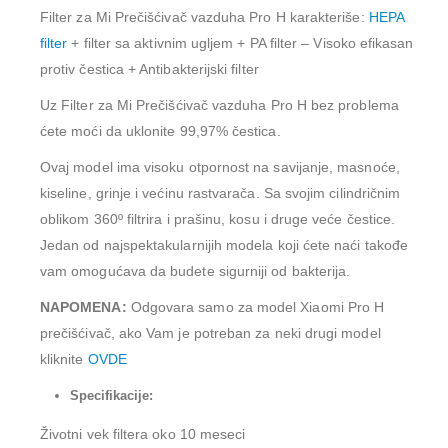
Filter za Mi Prečišćivač vazduha Pro H karakteriše:
HEPA
filter
+ filter sa aktivnim ugljem + PA filter – Visoko efikasan
protiv čestica + Antibakterijski filter
Uz Filter za Mi Prečišćivač vazduha Pro H bez problema
ćete moći da uklonite 99,97% čestica.
Ovaj model ima visoku otpornost na savijanje, masnoće,
kiseline, grinje i većinu rastvarača. Sa svojim cilindričnim
oblikom 360º filtrira i prašinu, kosu i druge veće čestice.
Jedan od najspektakularnijih modela koji ćete naći takođe
vam omogućava da budete sigurniji od bakterija.
NAPOMENA:
Odgovara samo za model Xiaomi Pro H
prečišćivač, ako Vam je potreban za neki drugi model
kliknite
OVDE
Specifikacije:
Životni vek filtera oko 10 meseci