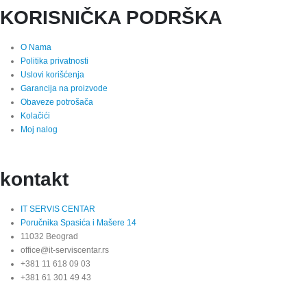
KORISNIČKA PODRŠKA
O Nama
Politika privatnosti
Uslovi korišćenja
Garancija na proizvode
Obaveze potrošača
Kolačići
Moj nalog
kontakt
IT SERVIS CENTAR
Poručnika Spasića i Mašere 14
11032 Beograd
office@it-serviscentar.rs
+381 11 618 09 03
+381 61 301 49 43