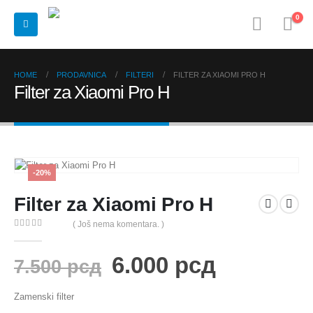
0
HOME
PRODAVNICA
FILTERI
FILTER ZA XIAOMI PRO H
Filter za Xiaomi Pro H
-20%
Filter za Xiaomi Pro H
( Još nema komentara. )
0
out of 5
6.000
рсд
7.500
рсд
Zamenski filter