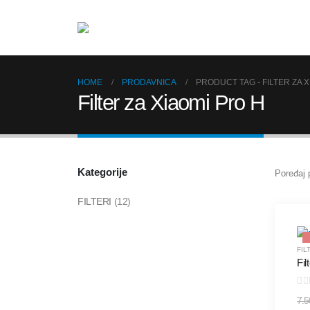
HOME
PRODAVNICA
PRODUCT TAG -
FILTER ZA 
Filter za Xiaomi Pro H
Kategorije
Poređaj 
FILTERI
(12)
FIL
Fil
0
o
7.