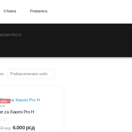
O Nama
Prodavnica
XIAOMI PRO H
po:
-20%
TERI
ter za Xiaomi Pro H
ut of 5
6.000
рсд
500
рсд