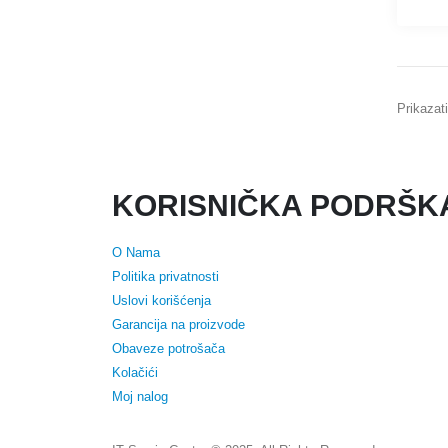
Prikazati
KORISNIČKA PODRŠK
O Nama
Politika privatnosti
Uslovi korišćenja
Garancija na proizvode
Obaveze potrošača
Kolačići
Moj nalog