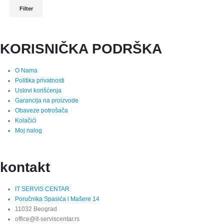
Filter
KORISNIČKA PODRŠKA
O Nama
Politika privatnosti
Uslovi korišćenja
Garancija na proizvode
Obaveze potrošača
Kolačići
Moj nalog
kontakt
IT SERVIS CENTAR
Poručnika Spasića i Mašere 14
11032 Beograd
office@it-serviscentar.rs