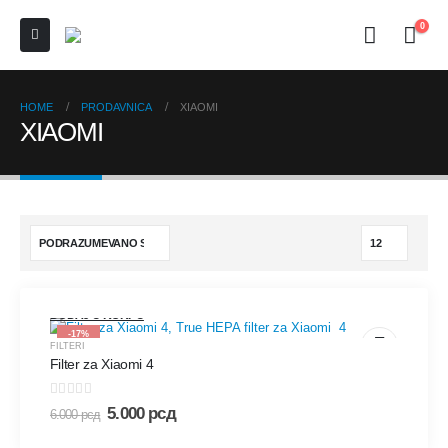
0
HOME
PRODAVNICA
XIAOMI
XIAOMI
DODAJ U KORPU
-17%
FILTERI
Filter za Xiaomi 4
0
out of 5
5.000
рсд
6.000
рсд