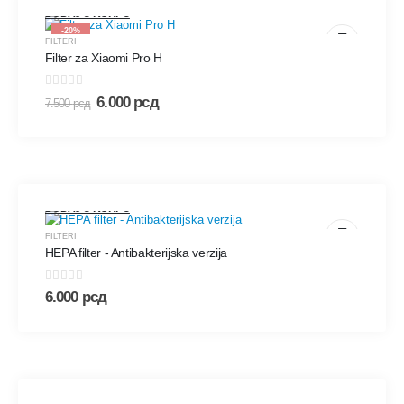
DODAJ U KORPU
-20%
FILTERI
Filter za Xiaomi Pro H
0
out of 5
6.000
рсд
7.500
рсд
DODAJ U KORPU
FILTERI
HEPA filter - Antibakterijska verzija
0
out of 5
6.000
рсд
DODAJ U KORPU