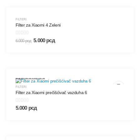
DODAJ U KORPU
FILTERI
-17%
Filter za Xiaomi 4 Zeleni
0
out of 5
5.000
рсд
6.000
рсд
DODAJ U KORPU
FILTERI
Filter za Xiaomi prečišćivač vazduha 6
0
out of 5
5.000
рсд