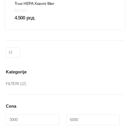
True HEPA Xiaomi filter
0
out of 5
4.500
рсд
Kategorije
FILTERI
(12)
Cena