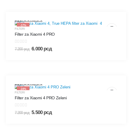
DODAJ U KORPU
-17%
FILTERI
Filter za Xiaomi 4 PRO
0
out of 5
6.000
рсд
7.200
рсд
DODAJ U KORPU
-24%
FILTERI
Filter za Xiaomi 4 PRO Zeleni
0
out of 5
5.500
рсд
7.200
рсд