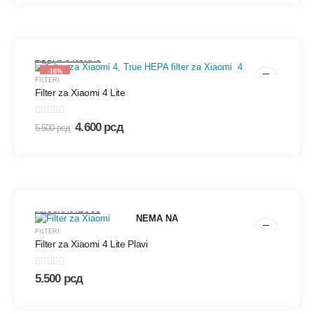
DODAJ U KORPU
-16%
FILTERI
Filter za Xiaomi 4 Lite
0
out of 5
4.600
рсд
5.500
рсд
PROČITAJTE JOŠ
NEMA NA
FILTERI
Filter za Xiaomi 4 Lite Plavi
ZALIHAMA
0
out of 5
5.500
рсд