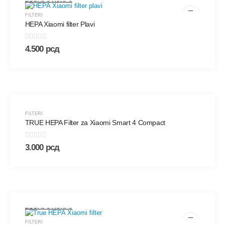
FILTERI
HEPA Xiaomi filter Plavi
0
out of 5
4.500
рсд
DODAJ U KORPU
FILTERI
TRUE HEPA Filter za Xiaomi Smart 4 Compact
0
out of 5
3.000
рсд
DODAJ U KORPU
FILTERI