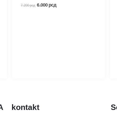
0
out of 5
6.000
рсд
7.200
рсд
A
kontakt
S