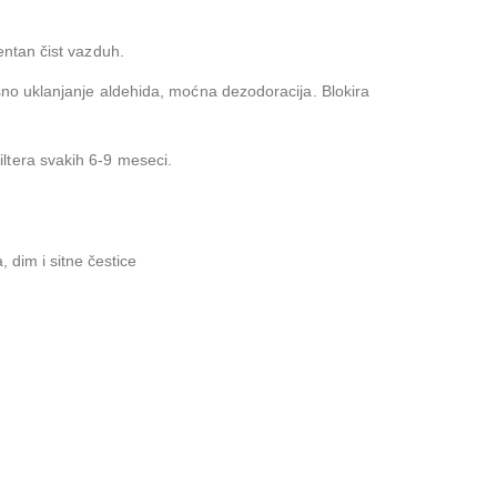
entan čist vazduh.
asno uklanjanje aldehida, moćna dezodoracija. Blokira
iltera svakih 6-9 meseci.
 dim i sitne čestice