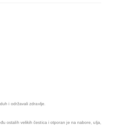
zduh i održavali zdravlje.
đu ostalih velikih čestica i otporan je na nabore, ulja,