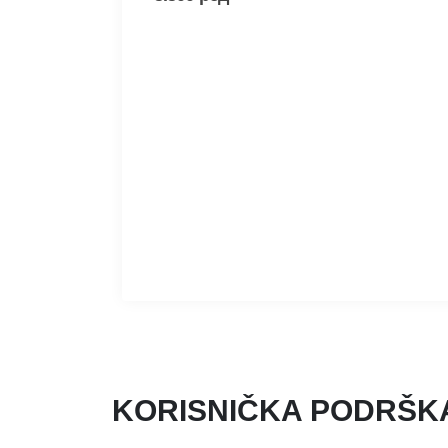
KORISNIČKA PODRŠK