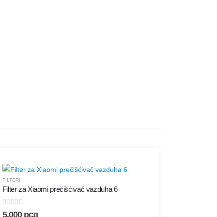
-20%
FILTERI
Filter za Xiaomi prečišćivač vazduha 6
0
out of 5
5.000
рсд