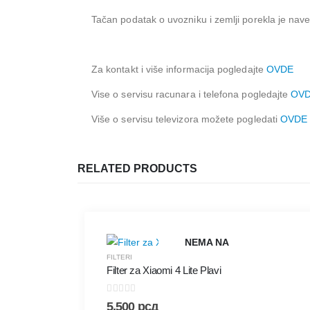
Tačan podatak o uvozniku i zemlji porekla je nave
Za kontakt i više informacija pogledajte
OVDE
Vise o servisu racunara i telefona pogledajte
OV
Više o servisu televizora možete pogledati
OVDE
RELATED PRODUCTS
NEMA NA
FILTERI
Filter za Xiaomi 4 Lite Plavi
ZALIHAMA
0
out of 5
5.500
рсд