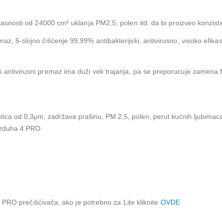
fikasnosti od 24000 cm² uklanja PM2,5, polen itd. da bi proizveo konzist
maz, 5-slojno čišćenje 99,99% antibakterijski, antivirusno, visoko efik
i antivirusni premaz ima duži vek trajanja, pa se preporucuje zamena f
stica od 0,3μm, zadržava prašinu, PM 2,5, polen, perut kućnih ljubimaca,
azduha 4 PRO
RO prečišćivača, ako je potrebno za Lite kliknite
OVDE