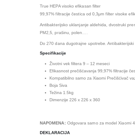
True HEPA visoko efikasan filter
99,97% filtracije čestica od 0,3μm filter visoke e
Antibakterijsko uklanjanje aldehida, dvostruki pre
PM2,5, prašinu, polen….
Do 270 dana dugotrajne upotrebe. Antibakterijski 
Specifikacije
Životni vek filtera 9 – 12 meseci
Efikasnost prečišćavanja 99,97% filtracije če
Kompatibilno samo za Xiaomi Prečišćivač v
Boja Siva
Težina 1.5kg
Dimenzije 226 x 226 x 360
NAPOMENA:
Odgovara samo za model Xiaomi 4 P
DEKLARACIJA