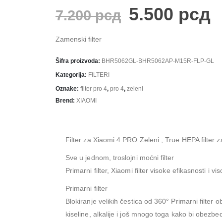
5.500
рсд
7.200
рсд
Zamenski filter
Šifra proizvoda:
BHR5062GL-BHR5062AP-M15R-FLP-GL
Kategorija:
FILTERI
Oznake:
filter pro 4
,
pro 4
,
zeleni
Brend:
XIAOMI
Filter za Xiaomi 4 PRO Zeleni , True HEPA filter 
Sve u jednom, troslojni moćni filter
Primarni filter, Xiaomi filter visoke efikasnosti i v
Primarni filter
Blokiranje velikih čestica od 360° Primarni filter o
kiseline, alkalije i još mnogo toga kako bi obezbe