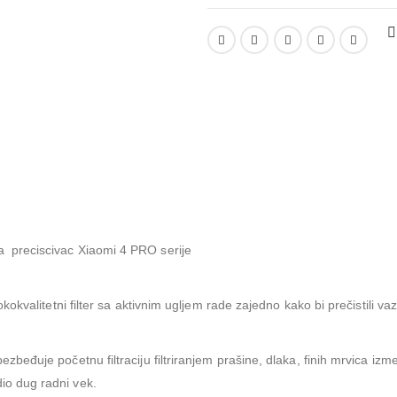
za preciscivac Xiaomi 4 PRO serije
isokokvalitetni filter sa aktivnim ugljem rade zajedno kako bi prečistili va
bezbeđuje početnu filtraciju filtriranjem prašine, dlaka, finih mrvica izme
dio dug radni vek.