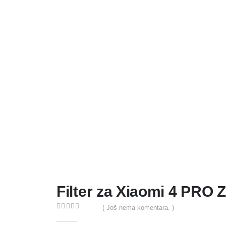
Filter za Xiaomi 4 PRO Z
( Još nema komentara. )
0
out of 5